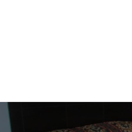
GUÍA DE BIRMINGHAM
Dónde Comer en Birm
Alabama. Una Guía p
de la Comida
Leer más