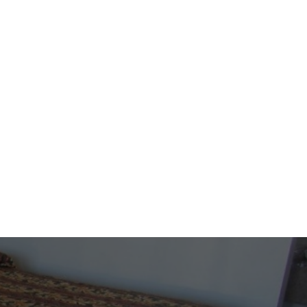
 los mejores eventos y
en Birmingham, Alabama.