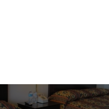
GUÍA DE BIRMINGHAM
ingham,
Experimenta
ara Amantes
festivales 
Leer más
¡PLANIFICA TUS VACACIONES!
Tourway Inn