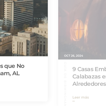
OCT 26, 2024
GUÍA DE BIRMINGHAM
es que No
9 Casas Emb
ham, AL
Calabazas e
Alrededores
Leer más